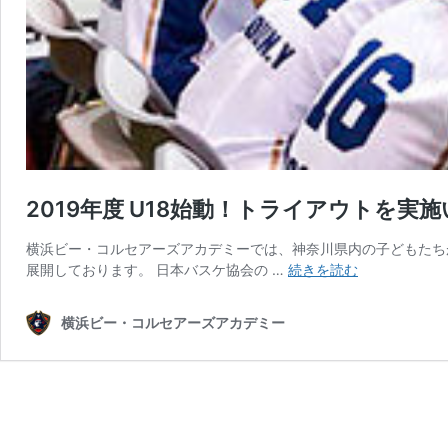
2019年度 U18始動！トライアウトを実
横浜ビー・コルセアーズアカデミーでは、神奈川県内の子どもたち
2019
展開しております。 日本バスケ協会の …
続きを読む
年
度
横浜ビー・コルセアーズアカデミー
U18
始
動！
ト
ラ
イ