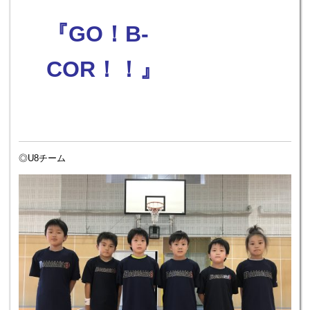
『GO！B-
COR！！』
◎U8チーム