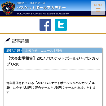
横浜ビー・コルセアーズ
MENU
≡
バスケットボールアカデミー
YOKOHAMA B-CORSAIRS Basketball Academy
facebook
twitter
記事詳細
2017.7.18
お知らせ
｜
ニュース
｜
報告
【大会出場報告】2017 バスケットボールジャパンカッ
プ U-10
毎年開催されている
「2017
バスケットボールジャパンカップ U-
10
」
に今年もU8男女混合チームとU10男女チームが出場いたしま
す！