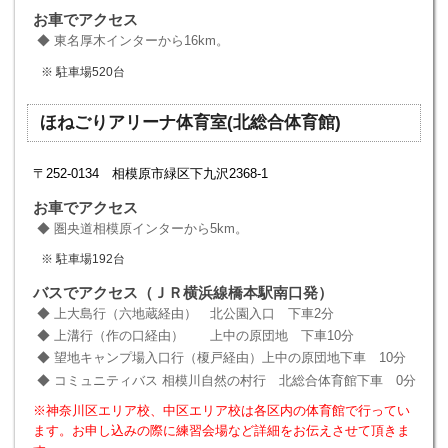
お車でアクセス
東名厚木インターから16km。
駐車場520台
ほねごりアリーナ体育室(北総合体育館)
〒252‐0134 相模原市緑区下九沢2368-1
お車でアクセス
圏央道相模原インターから5km。
駐車場192台
バスでアクセス（ＪＲ横浜線橋本駅南口発）
上大島行（六地蔵経由） 北公園入口 下車2分
上溝行（作の口経由） 上中の原団地 下車10分
望地キャンプ場入口行（榎戸経由）上中の原団地下車 10分
コミュニティバス 相模川自然の村行 北総合体育館下車 0分
※神奈川区エリア校、中区エリア校は各区内の体育館で行ってい
ます。お申し込みの際に練習会場など詳細をお伝えさせて頂きま