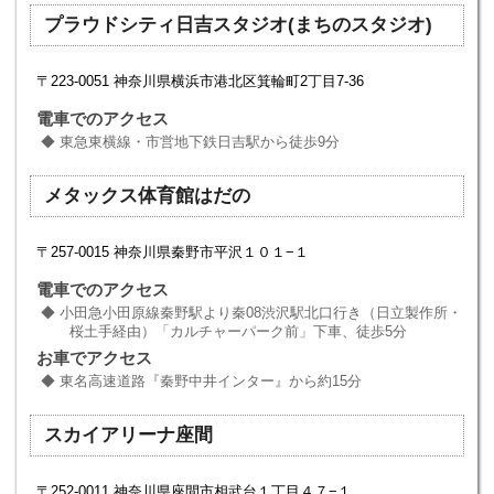
プラウドシティ日吉スタジオ(まちのスタジオ)
〒223-0051 神奈川県横浜市港北区箕輪町2丁目7-36
電車でのアクセス
東急東横線・市営地下鉄日吉駅から徒歩9分
メタックス体育館はだの
〒257-0015 神奈川県秦野市平沢１０１−１
電車でのアクセス
小田急小田原線秦野駅より秦08渋沢駅北口行き（日立製作所・
桜土手経由）「カルチャーパーク前」下車、徒歩5分
お車でアクセス
東名高速道路『秦野中井インター』から約15分
スカイアリーナ座間
〒252-0011 神奈川県座間市相武台１丁目４７−１