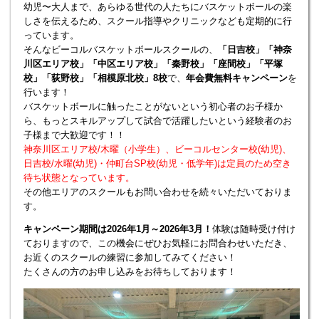
幼児〜大人まで、あらゆる世代の人たちにバスケットボールの楽
しさを伝えるため、スクール指導やクリニックなども定期的に行
っています。
そんなビーコルバスケットボールスクールの、
「日吉校」「神奈
川区エリア校」「中区エリア校」「秦野校」「座間校」「平塚
校」「荻野校」「相模原北校」8校
で、
年会費無料キャンペーン
を
行います！
バスケットボールに触ったことがないという初心者のお子様か
ら、もっとスキルアップして試合で活躍したいという経験者のお
子様まで大歓迎です！！
神奈川区エリア校/木曜（小学生）、ビーコルセンター校(幼児)、
日吉校/水曜(幼児)・仲町台SP校(幼児・低学年)は定員のため空き
待ち状態となっています。
その他エリアのスクールもお問い合わせを続々いただいておりま
す。
キャンペーン期間は2026年1月～2026年3月！
体験は随時受け付け
ておりますので、この機会にぜひお気軽にお問合わせいただき、
お近くのスクールの練習に参加してみてください！
たくさんの方のお申し込みをお待ちしております！