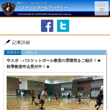
横浜ビー・コルセアーズ
MENU
≡
バスケットボールアカデミー
YOKOHAMA B-CORSAIRS Basketball Academy
facebook
twitter
記事詳細
2018.8.4
お知らせ
中スポ・バスケットボール教室の雰囲気をご紹介！★
秋季教室申込受付中！★