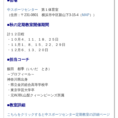
■会場
中スポーツセンター
第１体育室
（住所：〒231-0801 横浜市中区新山下3-15-4（
MAP
））
■秋の定期教室開催期間
計１２日程
・１０月４、１１、１８、２５日
・１１月１、８、１５、２２、２９日
・１２月６、１３、２０日
■担当コーチ
飯田 都季（いいだ とき）
～プロフィール～
神奈川県出身
・県立金沢総合高等学校卒
・東京学芸大学卒
・元WJBL山梨クィーンビーンズ所属
■教室詳細
こちらをクリックすると中スポーツセンター定期教室の詳細ページ