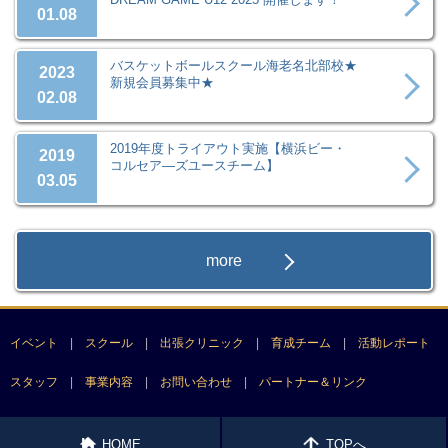
01.08
バスケットボールスクール海老名北部校★
2023
新規会員募集中★
02.08
2019年度トライアウト実施【横浜ビー・
2019
コルセア―ズユースチーム】
03.05
more
イベント
スクール
出張クリニック
育成チーム
活動レポート
スタッフ
事業内容
お問い合わせ
パートナー＆リンク
HOME
TOPへ