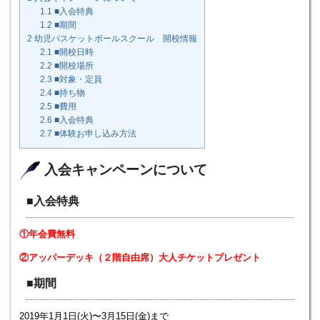
1.1
■入会特典
1.2
■期間
2
幼児バスケットボールスクール 開校情報
2.1
■開校日時
2.2
■開校場所
2.3
■対象・定員
2.4
■持ち物
2.5
■費用
2.6
■入会特典
2.7
■体験お申し込み方法
入会キャンペーンについて
■入会特典
①年会費無料
②アッパーデッキ（２階自由席）大人チケットプレゼント
■期間
2019年1月1日(火)〜3月15日(金)まで