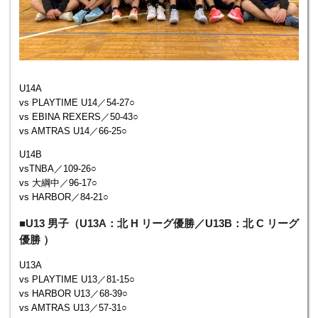
U14A
vs PLAYTIME U14／54-27○
vs EBINA REXERS／50-43○
vs AMTRAS U14／66-25○
U14B
vsTNBA／109-26○
vs 大綱中／96-17○
vs HARBOR／84-21○
■U13 男子（U13A：北 H リーグ優勝／U13B：北 C リーグ
優勝 ）
U13A
vs PLAYTIME U13／81-15○
vs HARBOR U13／68-39○
vs AMTRAS U13／57-31○