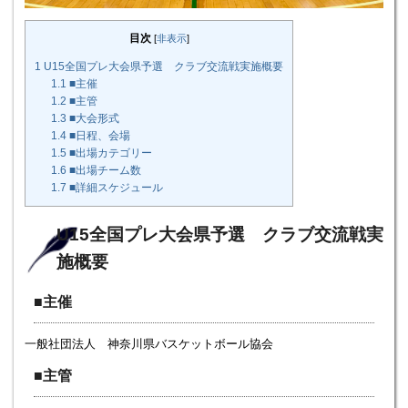
目次
[
非表示
]
1
U15全国プレ大会県予選 クラブ交流戦実施概要
1.1
■主催
1.2
■主管
1.3
■大会形式
1.4
■日程、会場
1.5
■出場カテゴリー
1.6
■出場チーム数
1.7
■詳細スケジュール
U15全国プレ大会県予選 クラブ交流戦実
施概要
■主催
一般社団法人 神奈川県バスケットボール協会
■主管