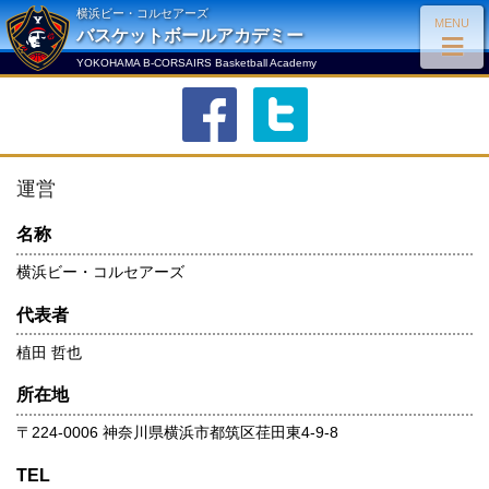
横浜ビー・コルセアーズ
MENU
≡
バスケットボールアカデミー
YOKOHAMA B-CORSAIRS Basketball Academy
facebook
twitter
運営
名称
横浜ビー・コルセアーズ
代表者
植田 哲也
所在地
〒224-0006 神奈川県横浜市都筑区荏田東4-9-8
TEL